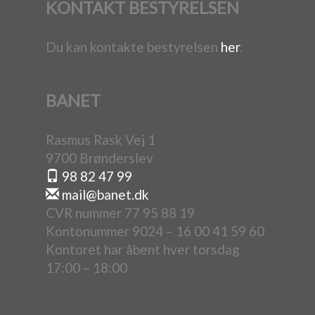
KONTAKT BESTYRELSEN
Du kan kontakte bestyrelsen
her
.
BANET
Rasmus Rask Vej 1
9700 Brønderslev
98 82 47 99
mail@banet.dk
CVR nummer 77 95 88 19
Kontonummer 9024 – 16 00 41 59 60
Kontoret har åbent hver torsdag
17:00 – 18:00