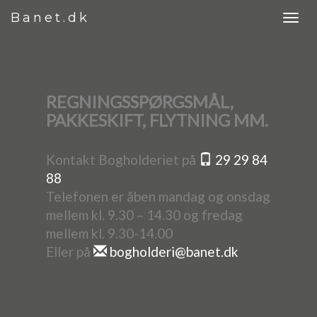
Banet.dk
REGNINGSSPØRGSMÅL,
PAKKESKIFT, FLYTNING MM.
Kontakt Bogholderiet på
29 29 84
88
Telefonen er åben mandag og onsdag
mellem kl. 9.30 – 14.30 og fredag
mellem kl. 9.30-14.00
Eller på
bogholderi@banet.dk