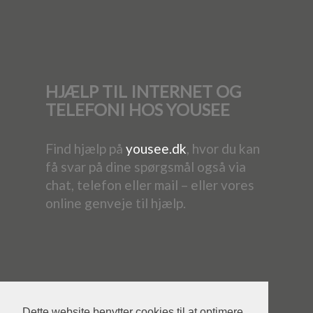
HJÆLP TIL INTERNET OG
TELEFONI HOS YOUSEE
Find hjælp på
yousee.dk
, hvor du kan
få svar på dine spørgsmål også via
chat, telefon eller mail – eller vores
online genveje til hjælp.
Dette website benytter cookies til at optimere